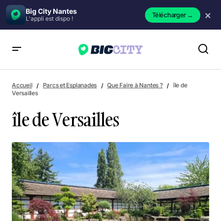
Big City Nantes
×
Télécharger
→
L'appli est dispo !
île de Versailles
Accueil
Parcs et Esplanades
Que Faire à Nantes ?
île de
Versailles
île de Versailles