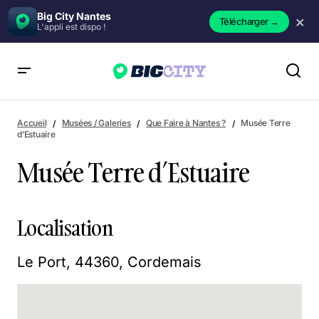
Big City Nantes
×
Télécharger
→
L'appli est dispo !
Musée Terre d’Estuaire
Accueil
Musées / Galeries
Que Faire à Nantes ?
Musée Terre
d’Estuaire
Musée Terre d’Estuaire
Localisation
Le Port, 44360, Cordemais