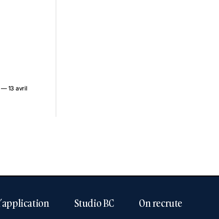
— 13 avril
l’application
Studio BC
On recrute