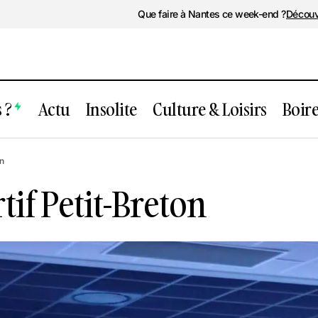
Que faire à Nantes ce week-end ?
Découv
 ?
Actu
Insolite
Culture & Loisirs
Boir
Complexe sportif Petit-Breton
n
if Petit-Breton