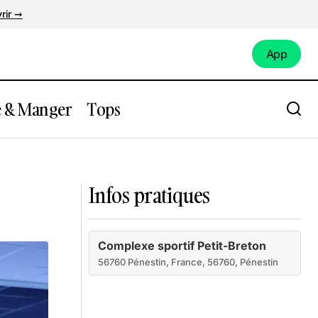
rir ➞
App
App
e & Manger
Tops
L'Orvasserie
Infos pratiques
Complexe sportif Petit-Breton
56760 Pénestin, France, 56760, Pénestin