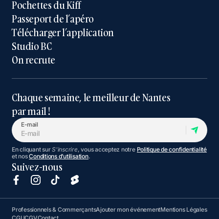
Pochettes du Kiff
Passeport de l’apéro
Télécharger l’application
Studio BC
On recrute
Chaque semaine, le meilleur de Nantes
par mail !
E-mail
En cliquant sur
S'inscrire
, vous acceptez notre
Politique de confidentialité
et nos
Conditions d’utilisation
.
Suivez-nous
Professionnels & Commerçants
Ajouter mon événement
Mentions Légales
CGU
CGV
Contact