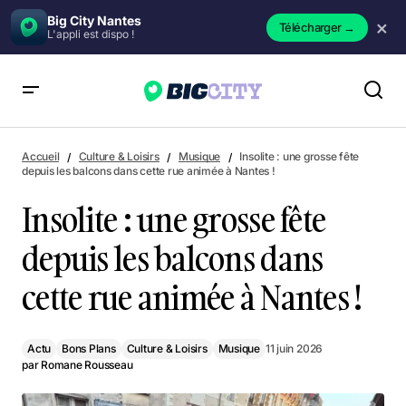
Big City Nantes
×
Télécharger
→
L'appli est dispo !
Insolite : une grosse fête depuis les balcons dans cette rue
animée à Nantes !
Accueil
Culture & Loisirs
Musique
Insolite : une grosse fête
depuis les balcons dans cette rue animée à Nantes !
Insolite : une grosse fête
depuis les balcons dans
cette rue animée à Nantes !
Actu
Bons Plans
Culture & Loisirs
Musique
11 juin 2026
par
Romane Rousseau