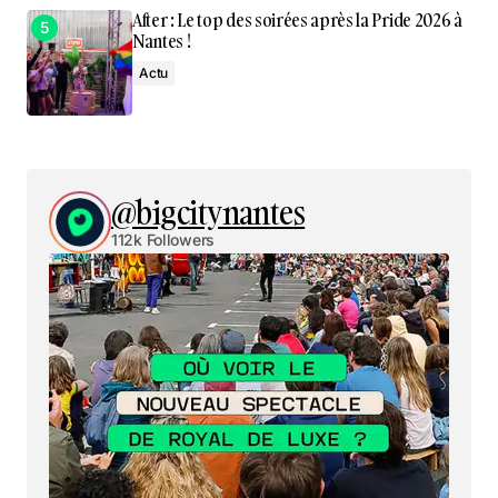
After : Le top des soirées après la Pride 2026 à
Nantes !
Actu
@bigcitynantes
112k Followers