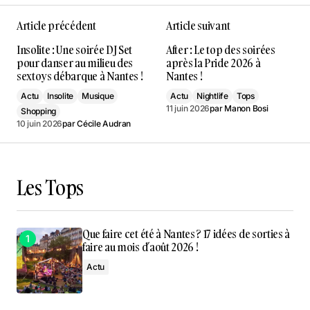
Article précédent
Article suivant
Insolite : Une soirée DJ Set
After : Le top des soirées
pour danser au milieu des
après la Pride 2026 à
sextoys débarque à Nantes !
Nantes !
Actu
Insolite
Musique
Actu
Nightlife
Tops
11 juin 2026
par
Manon Bosi
Shopping
10 juin 2026
par
Cécile Audran
Les Tops
Que faire cet été à Nantes ? 17 idées de sorties à
faire au mois d’août 2026 !
Actu