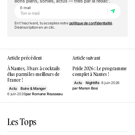
Bons plans, sorties, actus — triés par la rédac'.
E-mail
En t'inscrivant, tu acceptes notre
politique de confidentialité
.
Désinscription en un clic.
Article précédent
Article suivant
À Nantes, 3 bars à cocktails
Pride 2026 : Le programme
élus parmi les meilleurs de
complet à Nantes !
France !
Actu
Nightlife
8 juin 2026
par
Manon Bosi
Actu
Boire & Manger
6 juin 2026
par
Romane Rousseau
Les Tops