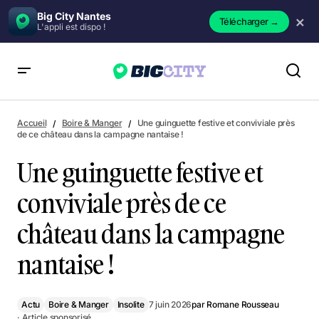
Big City Nantes
×
Télécharger
→
L'appli est dispo !
Une guinguette festive et conviviale près de ce château dans
la campagne nantaise !
Accueil
Boire & Manger
Une guinguette festive et conviviale près
de ce château dans la campagne nantaise !
Une guinguette festive et
conviviale près de ce
château dans la campagne
nantaise !
Actu
Boire & Manger
Insolite
7 juin 2026
par
Romane Rousseau
· Article sponsorisé