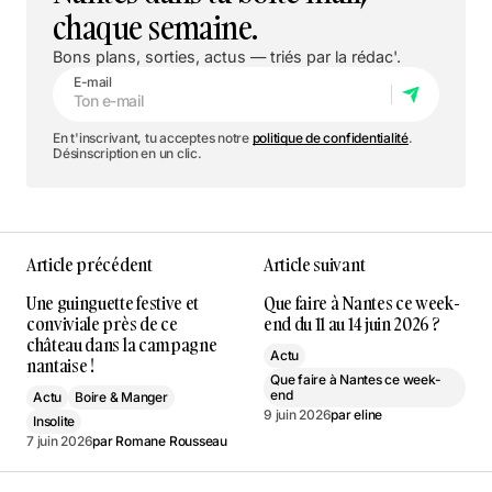
chaque semaine.
Bons plans, sorties, actus — triés par la rédac'.
E-mail
En t'inscrivant, tu acceptes notre
politique de confidentialité
.
Désinscription en un clic.
Article précédent
Article suivant
Une guinguette festive et
Que faire à Nantes ce week-
conviviale près de ce
end du 11 au 14 juin 2026 ?
château dans la campagne
Actu
nantaise !
Que faire à Nantes ce week-
end
Actu
Boire & Manger
9 juin 2026
par
eline
Insolite
7 juin 2026
par
Romane Rousseau