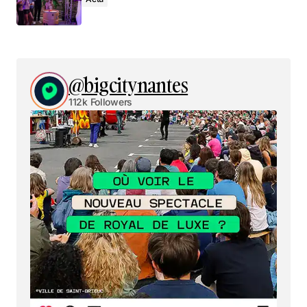
@bigcitynantes
112k Followers