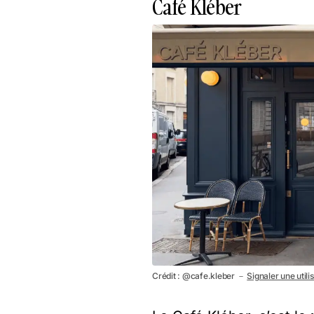
Café Kléber
Crédit : @cafe.kleber －
Signaler une utili