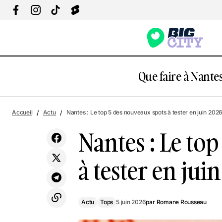
Que faire à Nantes
Nant
Actu
Une grande fête médiévale à 30 minutes
Accueil
Actu
Nantes : Le top 5 des nouveaux spots à tester en juin 2026
2026
de Nantes !
Tops
Nantes : Le to
à tester en juin
Actu
Tops
5 juin 2026
par
Romane Rousseau