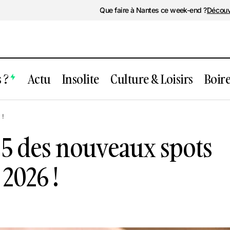
Que faire à Nantes ce week-end ?
Découv
 ?
Actu
Insolite
Culture & Loisirs
Boir
es : Le top 5 des nouveaux spots à tester
 !
 !
p 5 des nouveaux spots
 2026 !