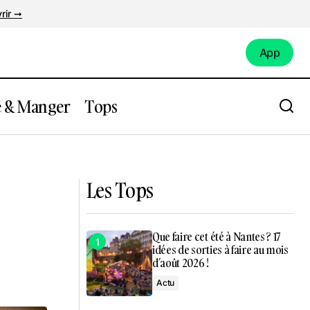
rir ➞
App
App
e & Manger
Tops
 en juin
Nantes : Un after marche des fiertés XXL
au Little Atlantique Brewery !
Les Tops
Que faire cet été à Nantes ? 17
idées de sorties à faire au mois
d’août 2026 !
Actu