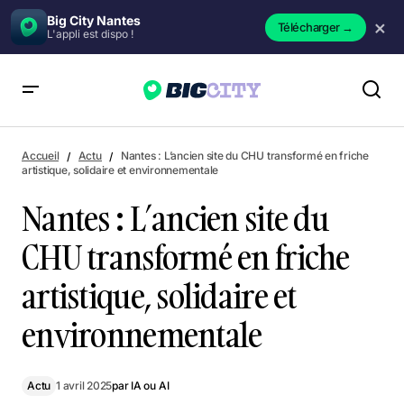
Big City Nantes
×
Télécharger
→
L'appli est dispo !
Nantes : L’ancien site du CHU transformé en friche artistique,
solidaire et environnementale
Accueil
Actu
Nantes : L’ancien site du CHU transformé en friche
artistique, solidaire et environnementale
Nantes : L’ancien site du
CHU transformé en friche
artistique, solidaire et
environnementale
Actu
1 avril 2025
par
IA ou AI