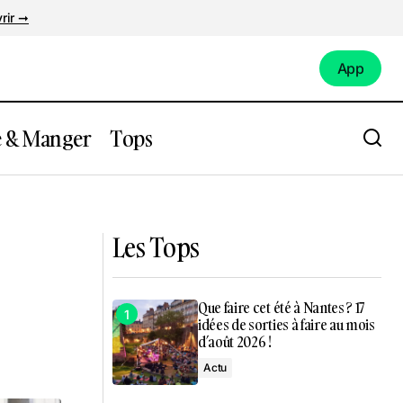
rir ➞
App
App
e & Manger
Tops
rique
Ouverture d’un nouveau bouillon à
Nantes !
Les Tops
Que faire cet été à Nantes ? 17
idées de sorties à faire au mois
d’août 2026 !
Actu