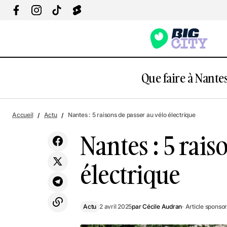
Que faire à Nantes
Nantes : L'ancien site du CHU
N
transformé en friche artistique, solidaire
Actu
Accueil
Actu
Nantes : 5 raisons de passer au vélo électrique
et environnementale
Nantes : 5 rais
électrique
Actu
2 avril 2025
par
Cécile Audran
· Article sponsor