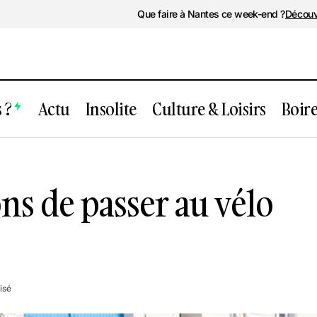
Que faire à Nantes ce week-end ?
Découv
 ?
Actu
Insolite
Culture & Loisirs
Boir
antes : 5 raisons de passer au vélo élect
ons de passer au vélo
isé