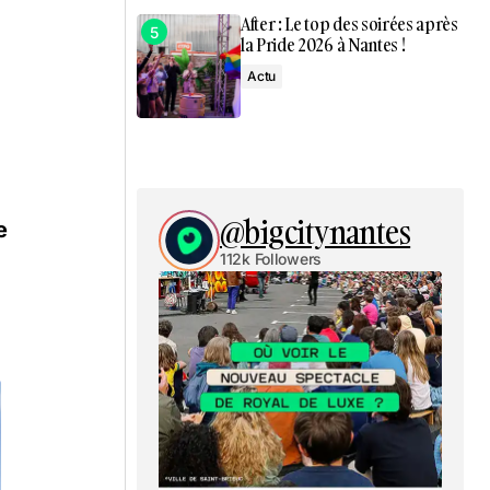
After : Le top des soirées après
la Pride 2026 à Nantes !
Actu
@bigcitynantes
e
112k Followers