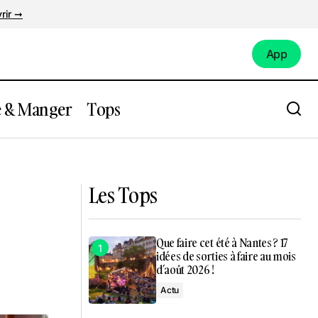
rir ➞
App
App
e & Manger
Tops
Nantes : viens faire la fête pour la bonne
cause !
Les Tops
Que faire cet été à Nantes ? 17
idées de sorties à faire au mois
d’août 2026 !
Actu