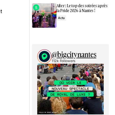
After : Le top des soirées après
la Pride 2026 à Nantes !
t
Actu
@bigcitynantes
112k Followers