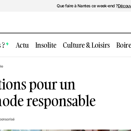
Que faire à Nantes ce week-end ?
Découv
 ?
Actu
Insolite
Culture & Loisirs
Boir
: des actions pour un shopping en mode
le
able
ctions pour un
ode responsable
sponsorisé