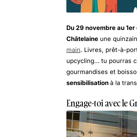
Du 29 novembre au 1er
Châtelaine
une quinzain
main
. Livres, prêt-à-po
upcycling… tu pourras c
gourmandises et boisso
sensibilisation
à la tran
Engage-toi avec le G