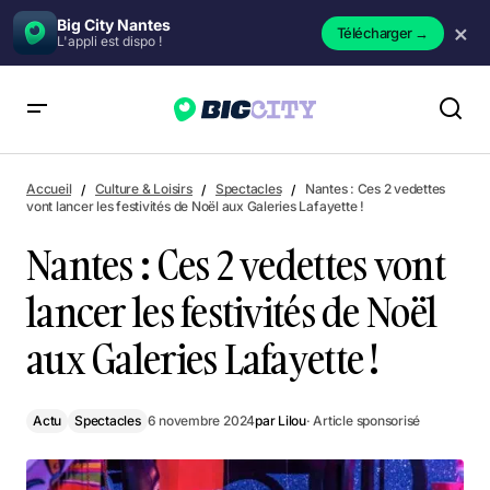
Big City Nantes
×
Télécharger
→
L'appli est dispo !
Nantes : Ces 2 vedettes vont lancer les festivités de Noël aux
Galeries Lafayette !
Accueil
Culture & Loisirs
Spectacles
Nantes : Ces 2 vedettes
vont lancer les festivités de Noël aux Galeries Lafayette !
Nantes : Ces 2 vedettes vont
lancer les festivités de Noël
aux Galeries Lafayette !
Actu
Spectacles
6 novembre 2024
par
Lilou
· Article sponsorisé