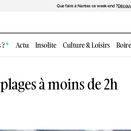
Que faire à Nantes ce week-end ?
Découv
 ?
Actu
Insolite
Culture & Loisirs
Boir
es meilleures plages à moins de 2h de Na
 plages à moins de 2h