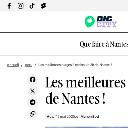
Que faire à Nantes
L
Nantes : top 5 des nouveaux spots à
Actu
Accueil
Actu
Les meilleures plages à moins de 2h de Nantes !
tester en mai
Les meilleures
de Nantes !
Actu
12 mai 2025
par
Manon Bosi