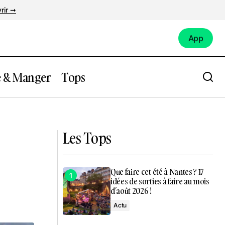
rir ➞
App
App
e & Manger
Tops
ntes !
Top des meilleurs parcs de loisirs à moins
de 2h de Nantes !
Les Tops
Que faire cet été à Nantes ? 17
idées de sorties à faire au mois
d’août 2026 !
Actu