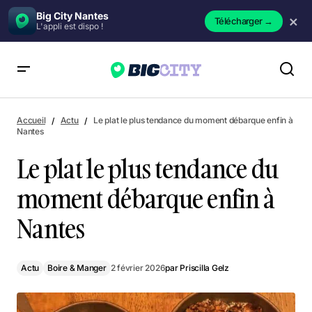
Big City Nantes
×
Télécharger
→
L'appli est dispo !
Le plat le plus tendance du moment débarque enfin à Nantes
Accueil
Actu
Le plat le plus tendance du moment débarque enfin à
Nantes
Le plat le plus tendance du
moment débarque enfin à
Nantes
Actu
Boire & Manger
2 février 2026
par
Priscilla Gelz