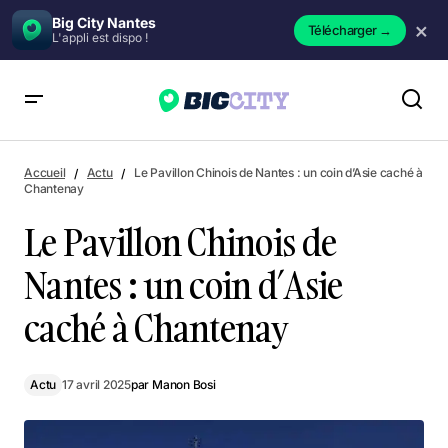
Big City Nantes
×
Télécharger
→
L'appli est dispo !
Le Pavillon Chinois de Nantes : un coin d’Asie caché à
Chantenay
Accueil
Actu
Le Pavillon Chinois de Nantes : un coin d’Asie caché à
Chantenay
Le Pavillon Chinois de
Nantes : un coin d’Asie
caché à Chantenay
Actu
17 avril 2025
par
Manon Bosi