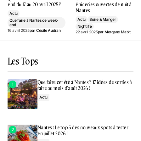
end du 17 au 20 avril 2025 ?
épiceries ouvertes de nuit à
Nantes
Actu
Actu
Boire & Manger
Que faire à Nantes ce week-
end
Nightlife
16 avril 2025
par
Cécile Audran
22 avril 2025
par
Morgane Mabit
Les Tops
Que faire cet été à Nantes ? 17 idées de sorties à
faire au mois d’août 2026 !
Actu
Nantes : Le top 5 des nouveaux spots à tester
en juillet 2026 !