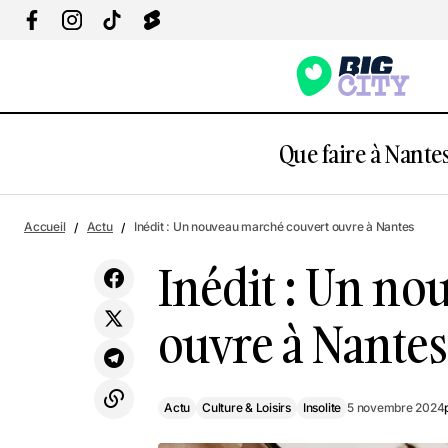
Que faire à Nantes
Actu
Culture & Loisi
Nantes : Un Happy Stand-Up Show dans
Accueil
Actu
Inédit : Un nouveau marché couvert ouvre à Nantes
une nouvelle salle de spectacle !
Insolite
Inédit : Un n
ouvre à Nantes
Actu
Culture & Loisirs
Insolite
5 novembre 2024