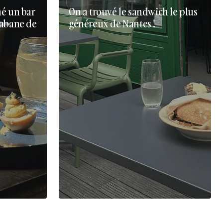
né un bar
On a trouvé le sandwich le plus
cabane de
généreux de Nantes !