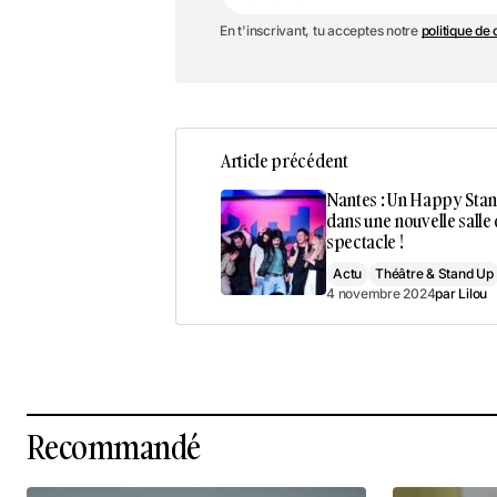
En t'inscrivant, tu acceptes notre
politique de 
Article précédent
Nantes : Un Happy Sta
dans une nouvelle salle
spectacle !
Actu
Théâtre & Stand Up
4 novembre 2024
par
Lilou
Recommandé