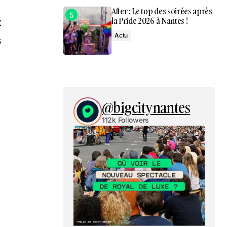
After : Le top des soirées après
la Pride 2026 à Nantes !
t
Actu
s
@bigcitynantes
112k Followers