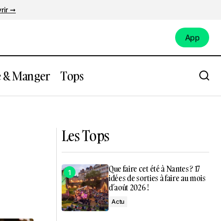
rir ➞
App
App
e & Manger
Tops
t ouvre à
Festival La Nuit de l'Erdre : les premiers
noms dévoilés
Les Tops
Que faire cet été à Nantes ? 17
idées de sorties à faire au mois
d’août 2026 !
Actu