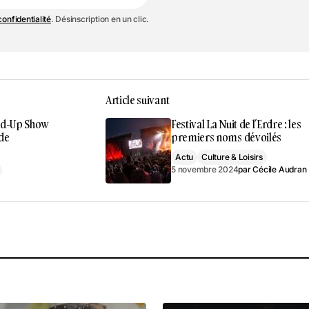
Je m'inscris
confidentialité
. Désinscription en un clic.
Article suivant
nd-Up Show
Festival La Nuit de l’Erdre : les
 de
premiers noms dévoilés
Actu
Culture & Loisirs
5 novembre 2024
par
Cécile Audran