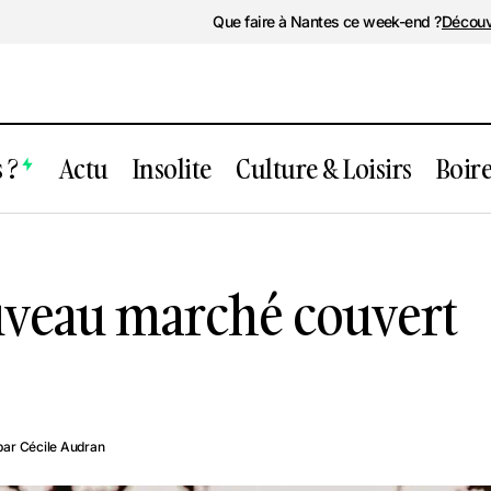
Que faire à Nantes ce week-end ?
Découv
 ?
Actu
Insolite
Culture & Loisirs
Boir
Inédit : Un nouveau marché couver
rs
Nantes
ouveau marché couvert
par
Cécile Audran