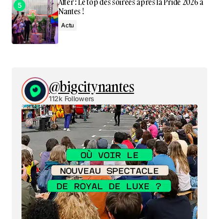
After : Le top des soirées après la Pride 2026 à
Nantes !
Actu
@bigcitynantes
112k Followers