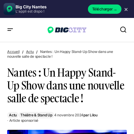
Big City Nantes
×
Télécharger
→
L'appli est dispo !
Nantes : Un Happy Stand-Up Show dans une nouvelle salle
de spectacle !
Accueil
Actu
Nantes : Un Happy Stand-Up Show dans une
nouvelle salle de spectacle !
Nantes : Un Happy Stand-
Up Show dans une nouvelle
salle de spectacle !
Actu
Théâtre & Stand Up
4 novembre 2024
par
Lilou
· Article sponsorisé