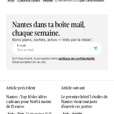
Actu
Culture & Loisirs
Insolite
22 décembre 2025
par
Léna Bohuon
Nantes dans ta boîte mail,
chaque semaine.
Bons plans, sorties, actus — triés par la rédac'.
E-mail
En t'inscrivant, tu acceptes notre
politique de confidentialité
.
Désinscription en un clic.
Article précédent
Article suivant
Nantes : Top 10 des idées
Le premier hôtel 5 étoiles de
cadeaux pour Noël à moins
Nantes vient tout juste
de 15 euros
d’ouvrir ses portes
Actu
Tops
22 décembre 2025
Actu
Insolite