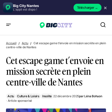
Big City Nantes
×
Télécharger
→
L'appli est dispo !
Cet escape game t’envoie en mission secrète en plein centre-
ville de Nantes
Accueil
Actu
Cet escape game t’envoie en mission secrète en plein
centre-ville de Nantes
Cet escape game t’envoie en
mission secrète en plein
centre-ville de Nantes
Actu
Culture & Loisirs
Insolite
22 décembre 2025
par
Léna Bohuon
· Article sponsorisé