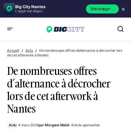
Big City Nantes
×
Télécharger
→
L'appli est dispo !
De nombreuses offres d’alternance à décrocher lors de cet
afterwork à Nantes
Accueil
Actu
De nombreuses offres d’alternance à décrocher lors
de cet afterwork à Nantes
De nombreuses offres
d’alternance à décrocher
lors de cet afterwork à
Nantes
Actu
4 mars 2026
par
Morgane Mabit
· Article sponsorisé