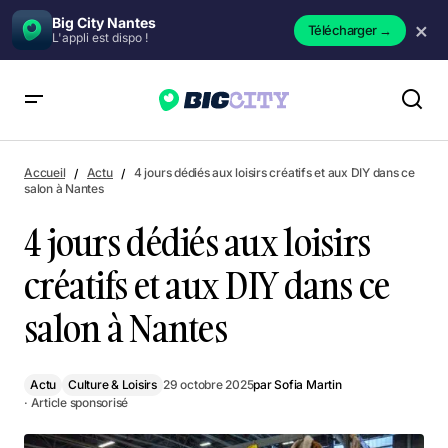
Big City Nantes
×
Télécharger
→
L'appli est dispo !
4 jours dédiés aux loisirs créatifs et aux DIY dans ce salon à
Nantes
Accueil
Actu
4 jours dédiés aux loisirs créatifs et aux DIY dans ce
salon à Nantes
4 jours dédiés aux loisirs
créatifs et aux DIY dans ce
salon à Nantes
Actu
Culture & Loisirs
29 octobre 2025
par
Sofia Martin
· Article sponsorisé