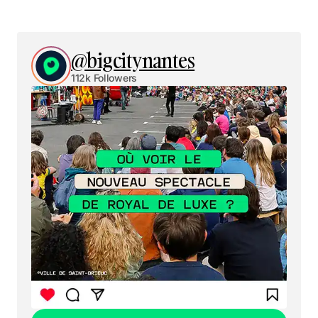
@bigcitynantes
112k Followers