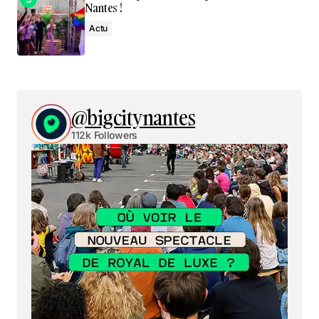
Nantes !
Actu
@bigcitynantes
112k Followers