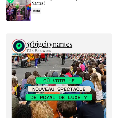
Nantes !
Actu
@bigcitynantes
112k Followers