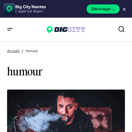
Big City Nantes
×
Télécharger
→
L'appli est dispo !
Accueil
humour
humour