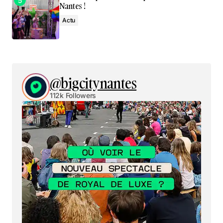
Nantes !
Actu
@bigcitynantes
112k Followers