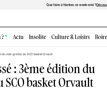
Que faire à Nantes ce week-end ?
Découv
 ?
Actu
Insolite
Culture & Loisirs
Boir
ent passé : 3ème édition du vide-greni
n du vide-grenier du SCO basket Orvault
 Orvault
sé : 3ème édition du
u SCO basket Orvault