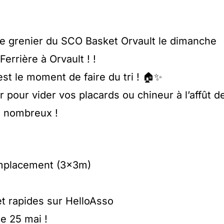
 grenier du SCO Basket Orvault le dimanche
errière à Orvault ! !
st le moment de faire du tri ! 🏠✨
pour vider vos placards ou chineur à l’affût d
d nombreux !
’emplacement (3x3m)
et rapides sur HelloAsso
le 25 mai !