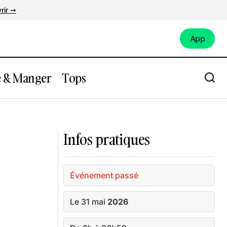
rir ➞
App
App
e & Manger
Tops
er du SCO
Expo : « Mues et Parures » à la
Monstrueuse Galerie
Infos pratiques
Événement passé
Le 31 mai
2026