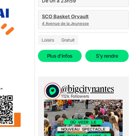
De 0h à 23h59
SCO Basket Orvault
4 Avenue de la Jeunesse
Loisirs
Gratuit
Plus d'infos
S'y rendre
@bigcitynantes
112k Followers