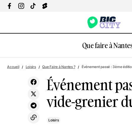
Que faire à Nantes
Événem
Accueil
Loisirs
Que Faire à Nantes ?
Événement passé : 3ème éditio
Expo : Interstellar, Ré-imaginer la Terre
Loisirs
basket
Événement pas
vide-grenier d
Loisirs