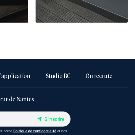
l’application
Studio BC
On recrute
eur de Nantes
S'inscrire
S'inscrire
ez notre
Politique de confidentialité
et nos