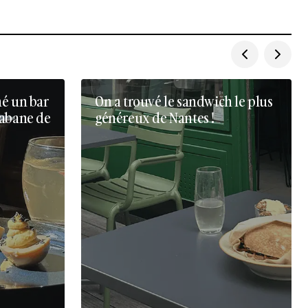
né un bar
On a trouvé le sandwich le plus
cabane de
généreux de Nantes !