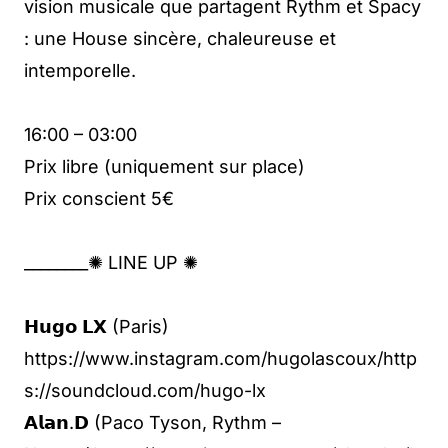
vision musicale que partagent Rythm et Spacy
: une House sincère, chaleureuse et
intemporelle.
16:00 – 03:00
Prix libre (uniquement sur place)
Prix conscient 5€
________✺ LINE UP ✺
𝗛𝘂𝗴𝗼 𝗟𝗫 (Paris)
https://www.instagram.com/hugolascoux/http
s://soundcloud.com/hugo-lx
𝗔𝗹𝗮𝗻.𝗗 (Paco Tyson, Rythm –