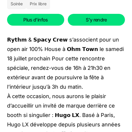
Soirée
Prix libre
Plus d'infos
S'y rendre
𝗥𝘆𝘁𝗵𝗺 & 𝗦𝗽𝗮𝗰𝘆 𝗖𝗿𝗲𝘄 s’associent pour un
open air 100% House à 𝗢𝗵𝗺 𝗧𝗼𝘄𝗻 le samedi
18 juillet prochain Pour cette rencontre
spéciale, rendez-vous de 16h à 21h30 en
extérieur avant de poursuivre la fête à
l’intérieur jusqu’à 3h du matin.
À cette occasion, nous aurons le plaisir
d’accueillir un invité de marque derrière ce
booth si singulier : 𝗛𝘂𝗴𝗼 𝗟𝗫. Basé à Paris,
Hugo LX développe depuis plusieurs années