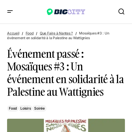
Événement passé : Mosaïques #3 : Un événement en
solidarité à la Palestine au Wattignies
Accueil
Food
Que Faire à Nantes ?
Mosaïques #3 : Un
événement en solidarité à la Palestine au Wattignies
Événement passé :
Mosaïques #3 : Un
événement en solidarité à la
Palestine au Wattignies
Food
Loisirs
Soirée