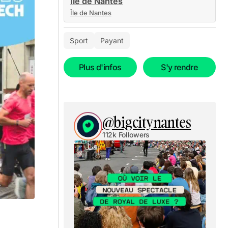
Île de Nantes
Île de Nantes
Sport
Payant
Plus d'infos
S'y rendre
@bigcitynantes
112k Followers