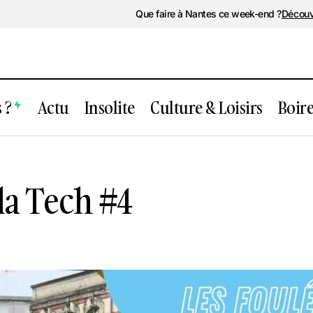
Que faire à Nantes ce week-end ?
Découv
 ?
Actu
Insolite
Culture & Loisirs
Boir
Les Foulées de la Tech #4
Sport
la Tech #4