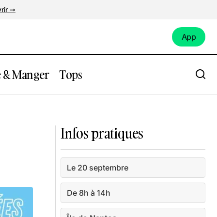
rir ➞
App
App
e & Manger
Tops
Spectacle "Jules Verne, le voyage
extraordinaire" au Château de Goulaine
Infos pratiques
Le 20 septembre
De 8h à 14h