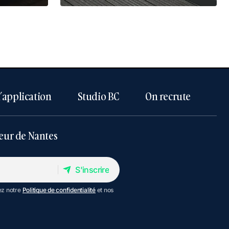
l’application
Studio BC
On recrute
eur de Nantes
S'inscrire
S'inscrire
ez notre
Politique de confidentialité
et nos