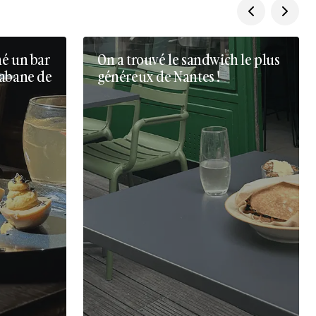
né un bar
On a trouvé le sandwich le plus
cabane de
généreux de Nantes !