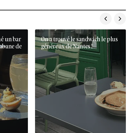
né un bar
On a trouvé le sandwich le plus
cabane de
généreux de Nantes !