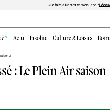
Que faire à Nantes ce week-end ?
Découv
 ?
Actu
Insolite
Culture & Loisirs
Boir
Événement passé : Le Plein Air saison
oirée
saison 2
é : Le Plein Air saison