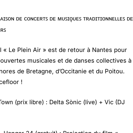
ᴀɪꜱᴏɴ ᴅᴇ ᴄᴏɴᴄᴇʀᴛꜱ ᴅᴇ ᴍᴜꜱɪǫᴜᴇꜱ ᴛʀᴀᴅɪᴛɪᴏɴɴᴇʟʟᴇꜱ ᴅᴇ
ᴜʀꜱ
 « Le Plein Air » est de retour à Nantes pour
ouvertes musicales et de danses collectives à
nores de Bretagne, d’Occitanie et du Poitou.
efloor !
wn (prix libre) : Delta Sònic (live) + Vic (DJ