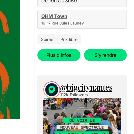
De 19h à 23h59
OHM Town
16-17 Rue Jules Launey
Soirée
Prix libre
Plus d'infos
S'y rendre
@bigcitynantes
112k Followers