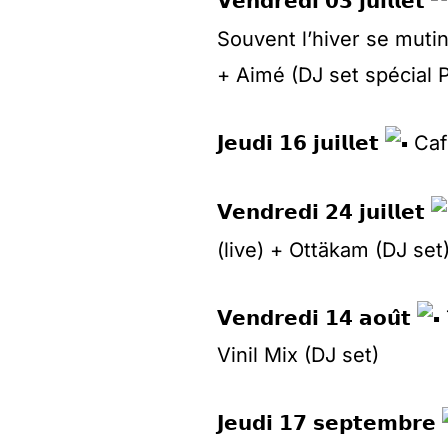
𝗩𝗲𝗻𝗱𝗿𝗲𝗱𝗶 𝟬𝟯 𝗷𝘂𝗶𝗹𝗹𝗲𝘁
Souvent l’hiver se muti
+ Aimé (DJ set spécial 
𝗝𝗲𝘂𝗱𝗶 𝟭𝟲 𝗷𝘂𝗶𝗹𝗹𝗲𝘁
Cafk
𝗩𝗲𝗻𝗱𝗿𝗲𝗱𝗶 𝟮𝟰 𝗷𝘂𝗶𝗹𝗹𝗲𝘁
(live) + Ottäkam (DJ set
𝗩𝗲𝗻𝗱𝗿𝗲𝗱𝗶 𝟭𝟰 𝗮𝗼𝘂̂𝘁
Vinil Mix (DJ set)
𝗝𝗲𝘂𝗱𝗶 𝟭𝟳 𝘀𝗲𝗽𝘁𝗲𝗺𝗯𝗿𝗲