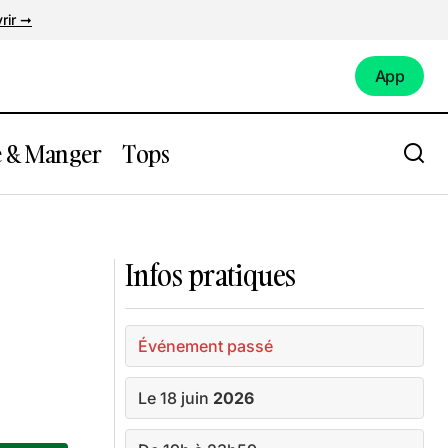
rir ➞
App
App
e & Manger
Tops
 2
Exposition Rêves Premiers de Justine
Emard au Lieu Unique
Infos pratiques
Événement passé
Le 18 juin
2026