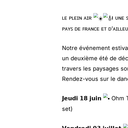
ʟᴇ ᴘʟᴇɪɴ ᴀɪʀ
ᴜɴᴇ ꜱ
ᴘᴀʏꜱ ᴅᴇ ꜰʀᴀɴᴄᴇ ᴇᴛ ᴅ’ᴀɪʟʟᴇ
Notre événement estival
un deuxième été de déc
travers les paysages so
Rendez-vous sur le danc
𝗝𝗲𝘂𝗱𝗶 𝟭𝟴 𝗷𝘂𝗶𝗻
Ohm To
set)