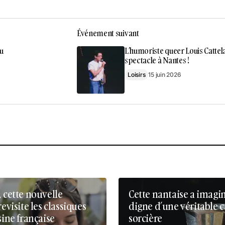
Événement suivant
u
L’humoriste queer Louis Cattel
spectacle à Nantes !
Loisirs
15 juin 2026
, cette nouvelle
Cette nantaise a imagi
revisite les classiques
digne d’une véritable 
sine française
sorcière