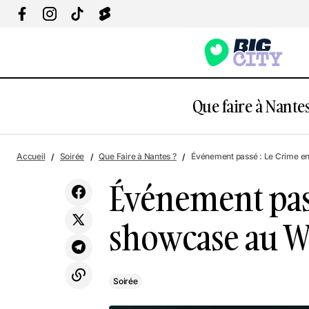
Que faire à Nantes
Événe
Achopper : expo d'Ador, Pedro et Persu
Soirée
Accueil
Soirée
Que Faire à Nantes ?
Événement passé : Le Crime e
Événement pas
showcase au 
Soirée