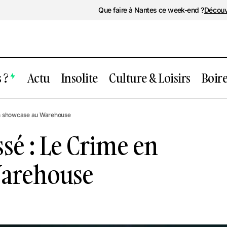
Que faire à Nantes ce week-end ?
Découv
 ?
Actu
Insolite
Culture & Loisirs
Boir
ment passé : Le Crime en showcase au
n showcase au Warehouse
sé : Le Crime en
Warehouse