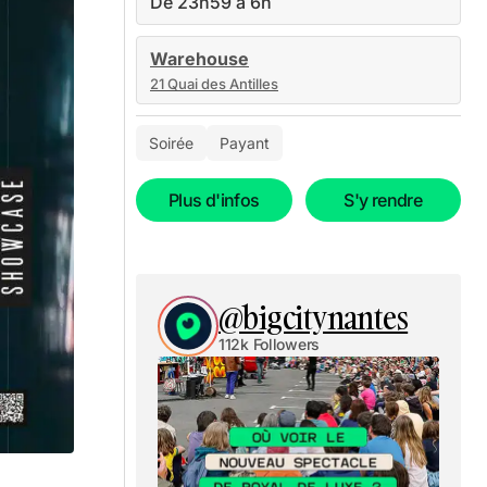
De 23h59 à 6h
Warehouse
21 Quai des Antilles
Soirée
Payant
Plus d'infos
S'y rendre
@bigcitynantes
112k Followers