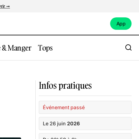
rir ➞
App
App
e & Manger
Tops
 Warehouse
Exposition LEGO
Infos pratiques
Événement passé
Le 26 juin
2026