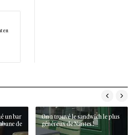
at en
né un bar
On a trouvé le sandwich le plus
cabane de
généreux de Nantes !