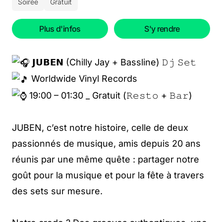
Soirée
Gratuit
Plus d'infos
S'y rendre
𝗝𝗨𝗕𝗘𝗡 (Chilly Jay + Bassline) 𝙳𝚓 𝚂𝚎𝚝
Worldwide Vinyl Records
19:00 – 01:30 _ Gratuit (𝚁𝚎𝚜𝚝𝚘 + 𝙱𝚊𝚛)
JUBEN, c’est notre histoire, celle de deux
passionnés de musique, amis depuis 20 ans
réunis par une même quête : partager notre
goût pour la musique et pour la fête à travers
des sets sur mesure.