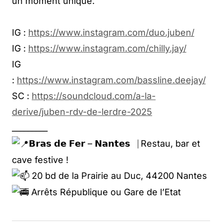
un moment unique.
IG :
https://www.instagram.com/duo.juben/
IG :
https://www.instagram.com/chilly.jay/
IG
:
https://www.instagram.com/bassline.deejay/
SC :
https://soundcloud.com/a-la-
derive/juben-rdv-de-lerdre-2025
_________
𝗕𝗿𝗮𝘀 𝗱𝗲 𝗙𝗲𝗿 – 𝗡𝗮𝗻𝘁𝗲𝘀⎹ Restau, bar et
cave festive !
20 bd de la Prairie au Duc, 44200 Nantes
Arrêts République ou Gare de l’Etat