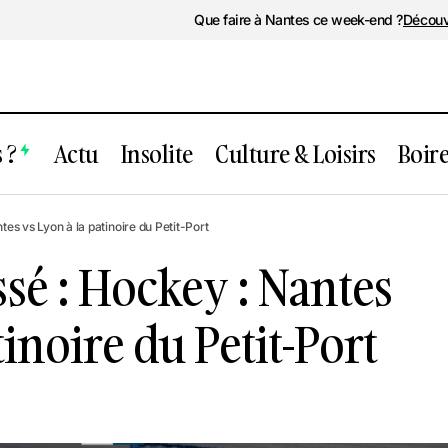
Que faire à Nantes ce week-end ?
Découv
 ?
Actu
Insolite
Culture & Loisirs
Boir
nt passé : Hockey : Nantes vs Lyon à la
s vs Lyon à la patinoire du Petit-Port
t-Port
é : Hockey : Nantes
tinoire du Petit-Port