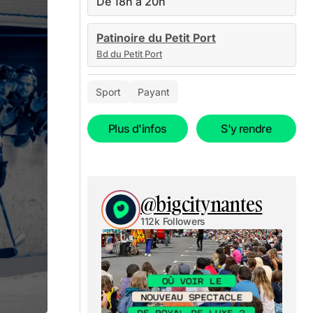
De 18h à 20h
Patinoire du Petit Port
Bd du Petit Port
Sport
Payant
Plus d'infos
S'y rendre
@bigcitynantes
112k Followers