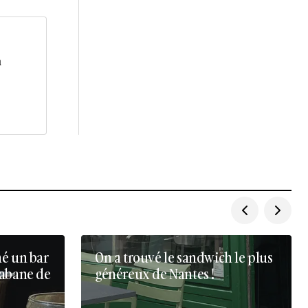
a
né un bar
On a trouvé le sandwich le plus
cabane de
généreux de Nantes !