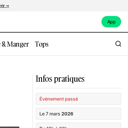
rir ➞
App
App
e & Manger
Tops
 patinoire
Expo : Expression(s) décoloniale(s)
Infos pratiques
Événement passé
Le 7 mars
2026