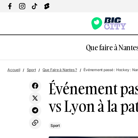
Que faire à Nantes
Événeme
Accueil
Sport
Que Faire à Nantes ?
Événement passé : Hockey : Nante
Sport
du Peti
Événement pass
vs Lyon à la pa
Sport