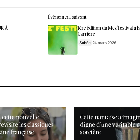
Événement suivant
UR À
1ère édition du Mez’Festival à l
Carrière
Soirée
24 mars 2026
, cette nouvelle
Cette nantaise a imagi
revisite les classiques
digne d’une véritable 
sine française
sorcière