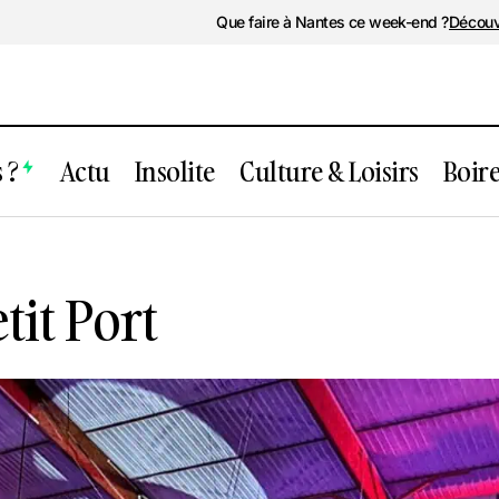
Que faire à Nantes ce week-end ?
Découv
 ?
Actu
Insolite
Culture & Loisirs
Boir
Patinoire du Petit Port
tit Port