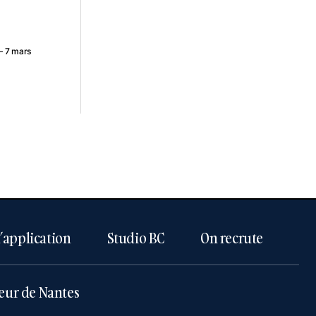
 7 mars
l’application
Studio BC
On recrute
eur de Nantes