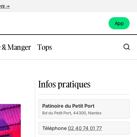
rir ➞
App
App
e & Manger
Tops
ASTA Roller Sports
Infos pratiques
Patinoire du Petit Port
Bd du Petit Port, 44300, Nantes
Téléphone
02 40 74 01 77