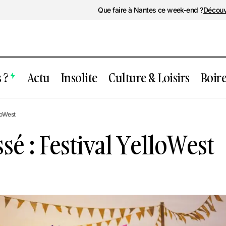
Que faire à Nantes ce week-end ?
Découv
 ?
Actu
Insolite
Culture & Loisirs
Boir
Événement passé : Festival YelloWes
Loisirs
loWest
é : Festival YelloWest