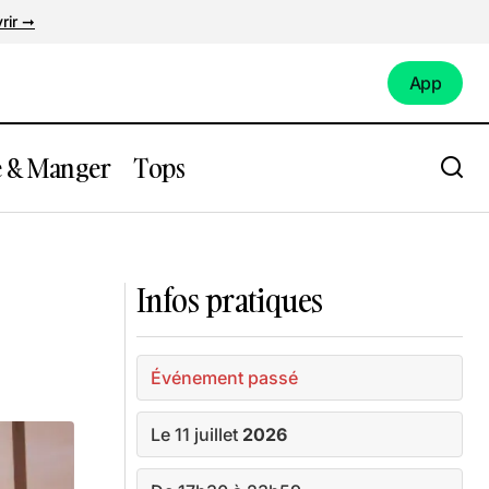
rir ➞
App
App
e & Manger
Tops
t
Visite d'Oudon : entre Loire et Histoire
Infos pratiques
Événement passé
Le 11 juillet
2026