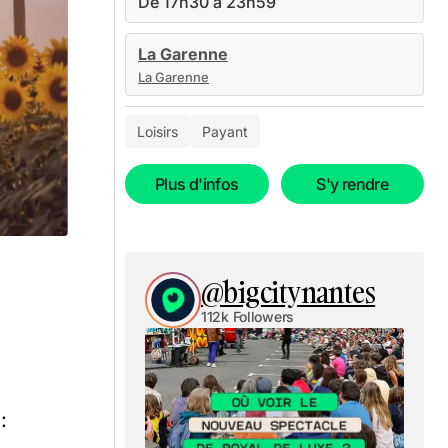
De 17h30 à 23h59
La Garenne
La Garenne
Loisirs
Payant
Plus d'infos
S'y rendre
@bigcitynantes
112k Followers
: