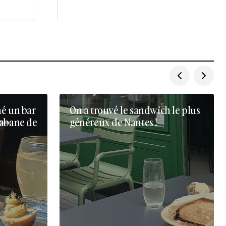
né un bar
On a trouvé le sandwich le plus
cabane de
généreux de Nantes !