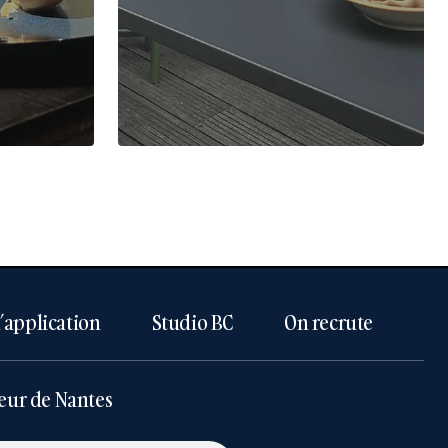
l’application
Studio BC
On recrute
eur de Nantes