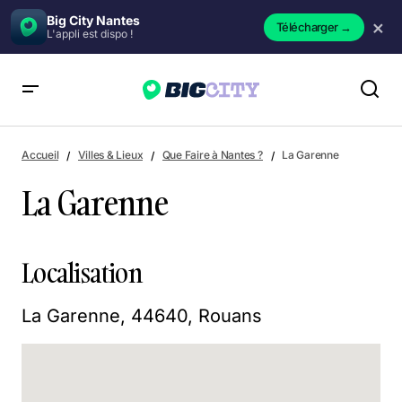
Big City Nantes
×
Télécharger
→
L'appli est dispo !
La Garenne
Accueil
Villes & Lieux
Que Faire à Nantes ?
La Garenne
La Garenne
Localisation
La Garenne, 44640, Rouans