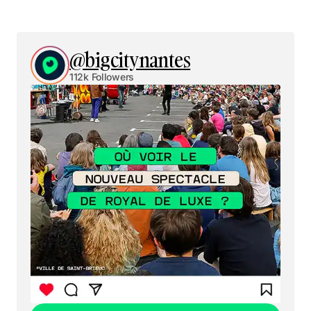
@bigcitynantes
112k Followers