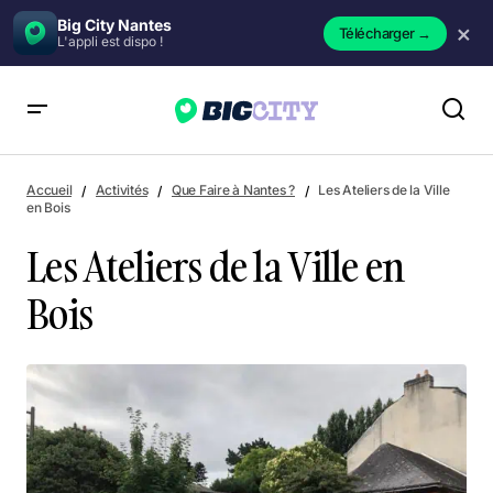
Big City Nantes
×
Télécharger
→
L'appli est dispo !
Les Ateliers de la Ville en Bois
Accueil
Activités
Que Faire à Nantes ?
Les Ateliers de la Ville
en Bois
Les Ateliers de la Ville en
Bois