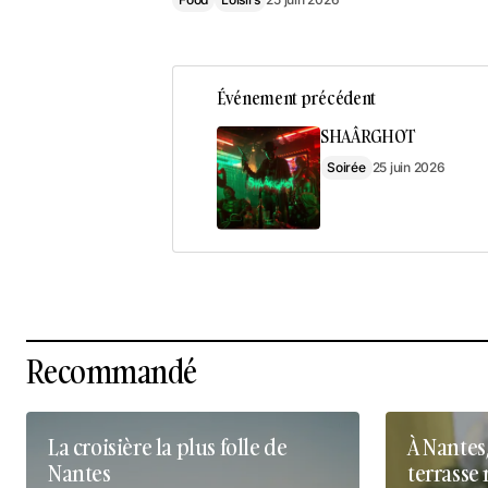
Événement précédent
SHAÂRGHOT
Soirée
25 juin 2026
Recommandé
La croisière la plus folle de
À Nantes
Nantes
terrasse 