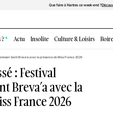
Que faire à Nantes ce week-end ?
Découv
 ?
Actu
Insolite
Culture & Loisirs
Boir
ent passé : Festival Polynésien Saint B
ynésien Saint Breva’a avec la présence de Miss France 2026
sence de Miss France 2026
é : Festival
t Breva’a avec la
ss France 2026