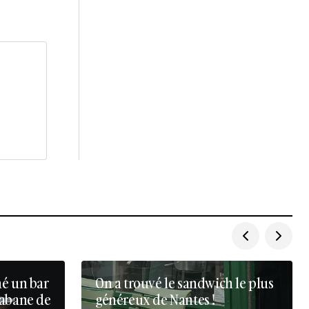
né un bar
On a trouvé le sandwich le plus
cabane de
généreux de Nantes !