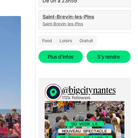
De 0h à 23h59
Saint-Brevin-les-Pins
Saint-Brevin-les-Pins
Food
Loisirs
Gratuit
Plus d'infos
S'y rendre
@bigcitynantes
112k Followers