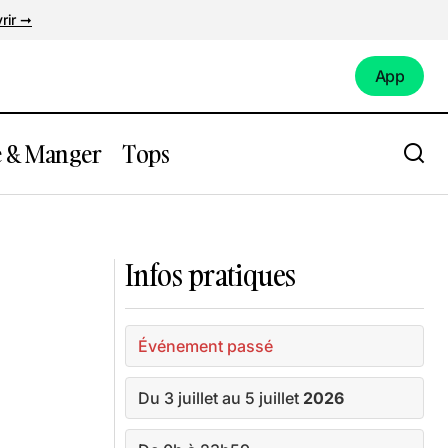
rir ➞
App
App
e & Manger
Tops
reva’a avec
Le Voyage Estival
Infos pratiques
Événement passé
Du 3 juillet au 5 juillet
2026