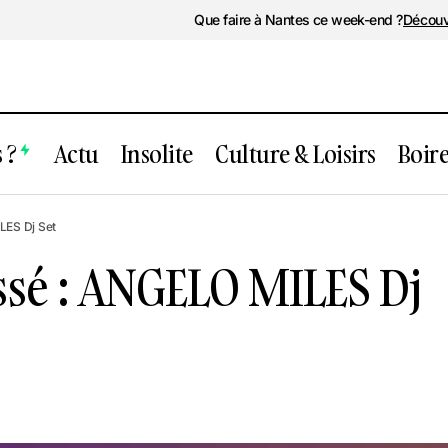
Que faire à Nantes ce week-end ?
Découv
 ?
Actu
Insolite
Culture & Loisirs
Boir
Événement passé : ANGELO MILES Dj 
rée
LES Dj Set
sé : ANGELO MILES Dj