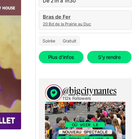
De 21h à 1h30
Bras de Fer
20 Bd de la Prairie au Duc
Soirée
Gratuit
Plus d'infos
S'y rendre
@bigcitynantes
112k Followers