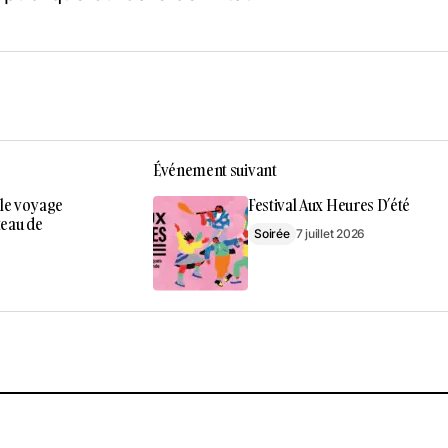
Événement suivant
 le voyage
Festival Aux Heures D’été
teau de
Soirée
7 juillet 2026