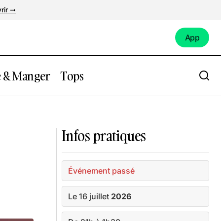
rir ➞
App
App
e & Manger
Tops
Set
Découvre 4 lieux mythiques de Saint-
Nazaire en illimité toute l'année
Infos pratiques
Événement passé
Le 16 juillet
2026