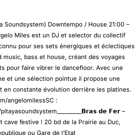
(Pitaya Soundsystem) Downtempo / House 21:00 –
Angelo Miles est un DJ et selector du collectif
connu pour ses sets énergiques et éclectiques
d music, bass et house, créant des voyages
s pour faire vibrer le dancefloor. Avec une
ée et une sélection pointue il propose une
 en constante évolution derrière les platines.
com/angelomilessSC :
tayasoundsystem_________𝗕𝗿𝗮𝘀 𝗱𝗲 𝗙𝗲𝗿 –
 et cave festive ! 20 bd de la Prairie au Duc,
ublique ou Gare de l’Etat