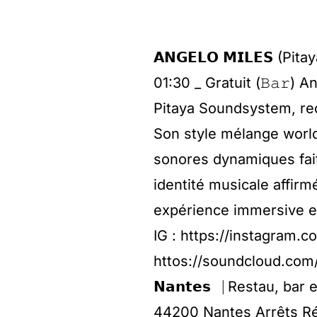
𝗔𝗡𝗚𝗘𝗟𝗢 𝗠𝗜𝗟𝗘𝗦 
01:30 _ Gratuit (𝙱𝚊𝚛) 
Pitaya Soundsystem, re
Son style mélange worl
sonores dynamiques fait
identité musicale affirm
expérience immersive et
IG : https://instagram.
httos://soundcloud.com/pi
𝗡𝗮𝗻𝘁𝗲𝘀⎹ Restau, bar
44200 Nantes Arrêts Rép