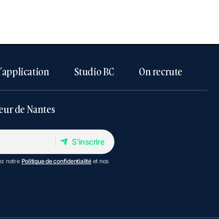
l’application
Studio BC
On recrute
eur de Nantes
S'inscrire
S'inscrire
ez notre
Politique de confidentialité
et nos