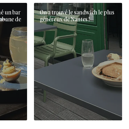
né un bar
On a trouvé le sandwich le plus
cabane de
généreux de Nantes !