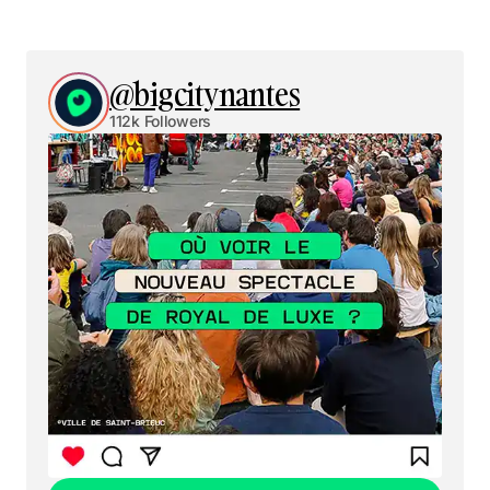
@bigcitynantes
112k Followers