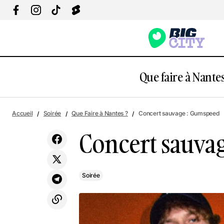
Que faire à Nantes
Loup Garou et conversations en anglais
Accueil
Soirée
Que Faire à Nantes ?
Concert sauvage : Gumspeed
au Barberousse
Concert sauva
Soirée