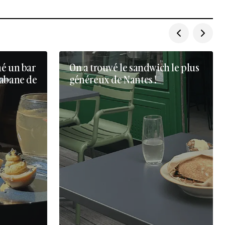
né un bar
On a trouvé le sandwich le plus
cabane de
généreux de Nantes !