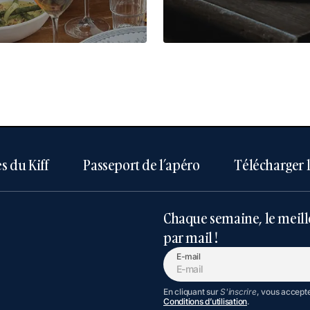
s du Kiff
Passeport de l’apéro
Télécharger 
Chaque semaine, le meill
par mail !
E-mail
En cliquant sur
S'inscrire
, vous accept
Conditions d’utilisation
.