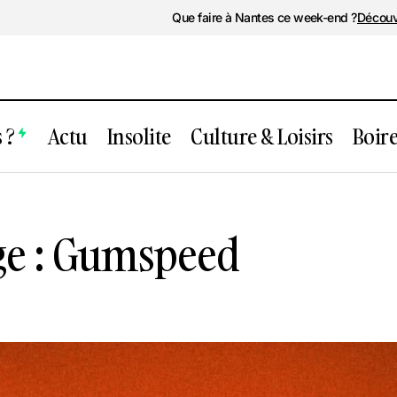
Que faire à Nantes ce week-end ?
Découv
 ?
Actu
Insolite
Culture & Loisirs
Boir
Concert sauvage : Gumspeed
Soirée
ge : Gumspeed