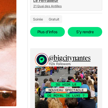
Le Ferrailleur
21 Quai des Antilles
Soirée
Gratuit
Plus d'infos
S'y rendre
@bigcitynantes
112k Followers