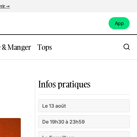
rir ➞
App
App
e & Manger
Tops
Concert sauvage : CIEL
Infos pratiques
Le 13 août
De 19h30 à 23h59