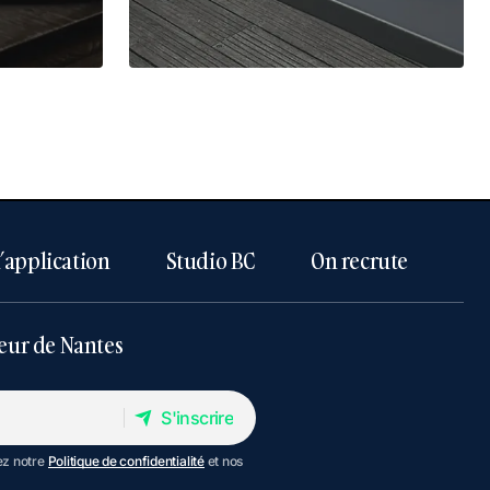
l’application
Studio BC
On recrute
eur de Nantes
S'inscrire
S'inscrire
ez notre
Politique de confidentialité
et nos