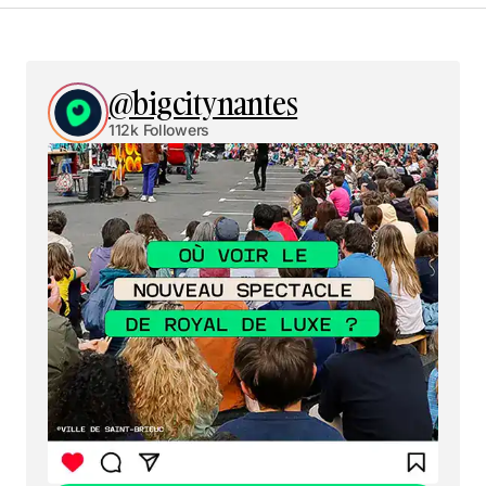
@bigcitynantes
112k Followers