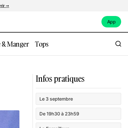
rir ➞
App
App
e & Manger
Tops
Concert sauvage : Geoffrey Le Goaziou
Infos pratiques
Le 3 septembre
De 19h30 à 23h59