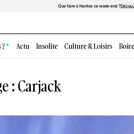
Que faire à Nantes ce week-end ?
Découv
 ?
Actu
Insolite
Culture & Loisirs
Boir
Concert sauvage : Carjack
Soirée
e : Carjack