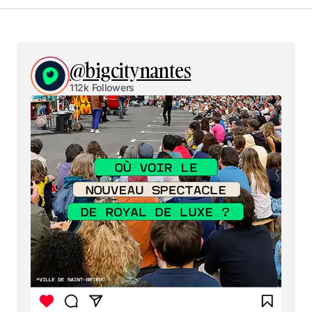
@bigcitynantes
112k Followers