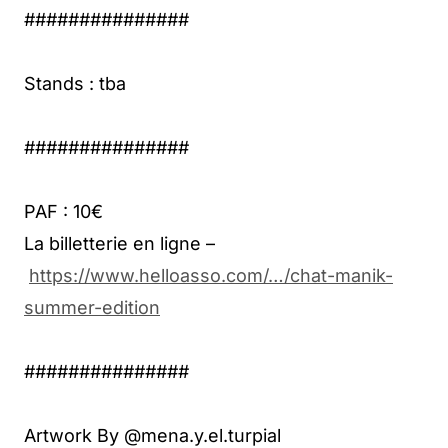
###############
Stands : tba
###############
PAF : 10€
La billetterie en ligne –
https://www.helloasso.com/…/chat-manik-
summer-edition
###############
Artwork By @mena.y.el.turpial