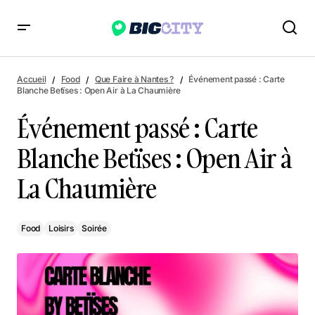
Événement passé : Carte Blanche Betïses : Open Air à La
Chaumière
Accueil
Food
Que Faire à Nantes ?
Événement passé : Carte
Blanche Betïses : Open Air à La Chaumière
Événement passé : Carte
Blanche Betïses : Open Air à
La Chaumière
Food
Loisirs
Soirée