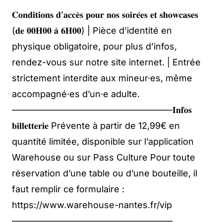
𝐂𝐨𝐧𝐝𝐢𝐭𝐢𝐨𝐧𝐬 𝐝’𝐚𝐜𝐜𝐞̀𝐬 𝐩𝐨𝐮𝐫 𝐧𝐨𝐬 𝐬𝐨𝐢𝐫𝐞́𝐞𝐬 𝐞𝐭 𝐬𝐡𝐨𝐰𝐜𝐚𝐬𝐞𝐬
(𝐝𝐞 𝟎𝟎𝐇𝟎𝟎 𝐚̀ 𝟔𝐇𝟎𝟎) | Pièce d’identité en
physique obligatoire, pour plus d’infos,
rendez-vous sur notre site internet. | Entrée
strictement interdite aux mineur·es, même
accompagné·es d’un·e adulte.
——————————————————𝐈𝐧𝐟𝐨𝐬
𝐛𝐢𝐥𝐥𝐞𝐭𝐭𝐞𝐫𝐢𝐞 Prévente à partir de 12,99€ en
quantité limitée, disponible sur l’application
Warehouse ou sur Pass Culture Pour toute
réservation d’une table ou d’une bouteille, il
faut remplir ce formulaire :
https://www.warehouse-nantes.fr/vip
——————————————————