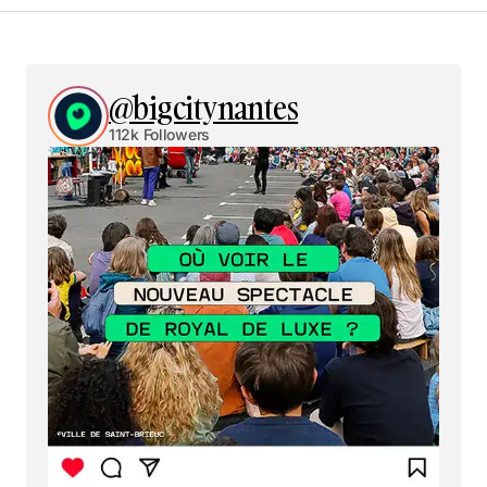
@bigcitynantes
112k Followers