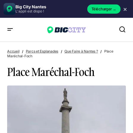
Big City Nantes
×
Télécharger
→
L'appli est dispo !
Place Maréchal-Foch
Accueil
Parcs et Esplanades
Que Faire à Nantes ?
Place
Maréchal-Foch
Place Maréchal-Foch